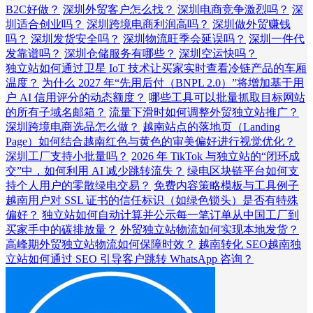
B2C好做？
深圳外贸客户怎么找？
深圳电商竞争激烈吗？
深
圳适合创业吗？
深圳跨境电商利润高吗？
深圳做外贸赚钱
吗？
深圳发货安全吗？
深圳物流旺季会延误吗？
深圳一件代
发靠谱吗？
深圳仓储服务有哪些？
深圳空运快吗？
独立站如何通过卫星 IoT 技术让买家实时查看冷链产品的车厢
温度？
为什么 2027 年“先用后付（BNPL 2.0）”将增加基于用
户 AI 信用评分的动态额度？
哪些工具可以批量抓取目标网站
的所有子域名邮箱？
流量下滑时如何调整外贸独立站推广？
深圳跨境电商选品怎么做？
越南站点的落地页（Landing
Page）如何结合越南红色与黄色的审美偏好进行视觉优化？
深圳工厂支持小批量吗？
2026 年 TikTok 与独立站的“闭环成
交”中，如何利用 AI 减少跳转流失？
绿电区块链平台如何支
持个人用户的零散绿电交易？
免费内容策略模板与工具例子
越南用户对 SSL 证书的信任标识（如绿色锁头）是否有特殊
偏好？
独立站如何自动计算并公示每一笔订单从中国工厂到
买家手中的碳排放量？
外贸独立站物流如何实现本地发货？
高峰期外贸独立站物流如何保障时效？
越南转化 SEO越南独
立站如何通过 SEO 引导客户跳转 WhatsApp 咨询？