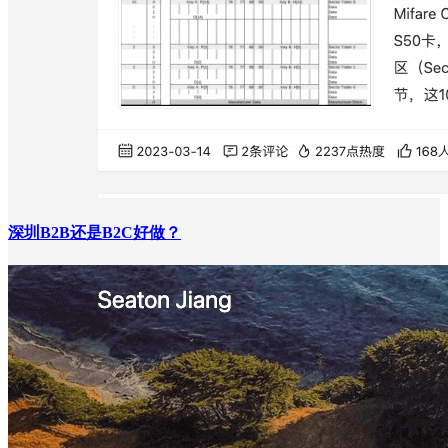
深圳B2B还是B2C好做？