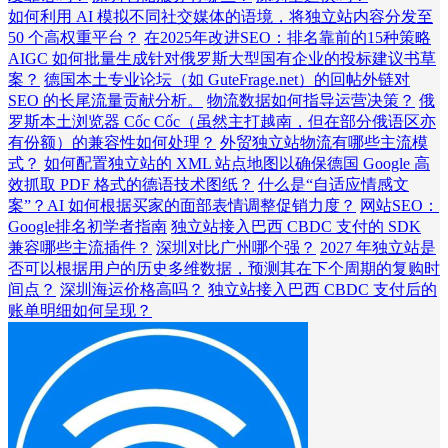
如何利用 AI 模拟不同社交媒体的语境，将独立站内容分发至
50 个高权重平台？
在2025年改进SEO：排名靠前的15种策略
AIGC 如何批量生成针对俄罗斯大型国有企业的投标建议书草
案？
德国本土专业论坛（如 GuteFrage.net）的回帖外链对
SEO 的长尾流量贡献分析。
物流数据如何指导运营决策？
俄
罗斯本土浏览器 Cốc Cốc（虽然主打越南，但在部分俄语区亦
有份额）的兼容性如何处理？
外贸独立站物流有哪些主流模
式？
如何配置独立站的 XML 站点地图以确保德国 Google 高
效抓取 PDF 格式的德语技术图纸？
什么是“自适应情感文
案”？AI 如何根据买家的面部表情调整促销力度？
网站SEO：
Google排名初学者指南
独立站接入巴西 CBDC 支付的 SDK
兼容哪些主流插件？
深圳对比广州哪个强？
2027 年独立站是
否可以根据用户的历史多维数据，预测其在下个周期的复购时
间点？
深圳海运价格高吗？
独立站接入巴西 CBDC 支付后的
账单明细如何呈现？