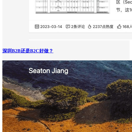
深圳B2B还是B2C好做？