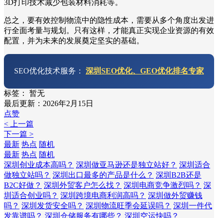
3D打印技术减少包装材料消耗等。
总之，要有效控制物流中的隐性成本，需要从多个角度出发进
行全面考量与规划。只有这样，才能真正实现企业资源的有效
配置，并为未来的发展奠定坚实的基础。
SEO优化技术服务：
深圳SEO优化、GEO优化排名专家
标签：
暂无
最后更新：2026年2月15日
点赞
< 上一篇
下一篇 >
最新
热点
随机
最新
热点
随机
深圳创业成本高吗？
深圳做亚马逊还是独立站好？
深圳适合
做独立站吗？
深圳出口最多的产品是什么？
深圳B2B还是
B2C好做？
深圳外贸客户怎么找？
深圳电商竞争激烈吗？
深
圳适合创业吗？
深圳跨境电商利润高吗？
深圳做外贸赚钱
吗？
深圳发货安全吗？
深圳物流旺季会延误吗？
深圳一件代
发靠谱吗？
深圳仓储服务有哪些？
深圳空运快吗？