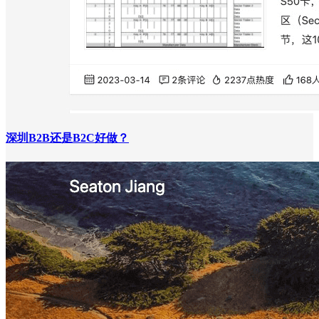
深圳B2B还是B2C好做？