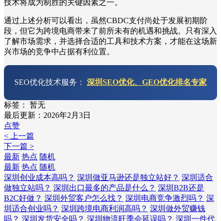
技术将成为制胜的关键因素之一。
通过上述分析可以看出，虽然CBDC支付尚处于发展初期阶
段，但它为跨境电商带来了前所未有的机遇和挑战。只有深入
了解市场需求，并选择合适的工具和技术方案，才能在这场新
兴市场的竞争中占据有利位置。
SEO优化技术服务：
深圳SEO优化、GEO优化排名专家
标签：
暂无
最后更新：2026年2月3日
点赞
< 上一篇
下一篇 >
最新
热点
随机
最新
热点
随机
深圳创业成本高吗？
深圳做亚马逊还是独立站好？
深圳适合
做独立站吗？
深圳出口最多的产品是什么？
深圳B2B还是
B2C好做？
深圳外贸客户怎么找？
深圳电商竞争激烈吗？
深
圳适合创业吗？
深圳跨境电商利润高吗？
深圳做外贸赚钱
吗？
深圳发货安全吗？
深圳物流旺季会延误吗？
深圳一件代