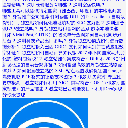
发靠谱吗？
深圳仓储服务有哪些？
深圳空运快吗？
哪些工具可以提供特定国家（如巴西、印度）的本地电商数
据？
外贸推广公司推荐
针对德国 DHL 的 Packstation（自助取
货机），独立站如何优化地址填写的 SEO 友好度？
深圳适合
做B2B独立站吗？
外贸独立站和官网的区别
越南本地快递
（如 Viettel Post, GHTK）的物流单号查询如何自动化同步到
后台？
深圳科技产品出口多吗？
外贸独立站物流如何进行数
据分析？
独立站接入巴西 CBDC 支付如何识别并拦截虚假数
字凭证？
独立站如何自动计算并代缴 2027 年不同国家动态变
化的“塑料包装税”？
独立站如何集成符合 GDPR 和 2026 加州
新隐私法的自动合规弹窗？
如何搭建高效的外贸独立站物流
体系？
如何配置独立站的 XML 站点地图以确保德国 Google
高效抓取 PDF 格式的德语技术图纸？
俄罗斯买家对“专业性”
要求极高，独立站如何利用 AIGC 撰写符合 GOST（俄罗斯国
家标准）的产品描述？
独立站巴西储能类目：利用Drex实现
分秒级提现