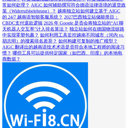
常如何处理？
AIGC 如何辅助撰写符合德语法律语境的退货政
策（Widerrufsbelehrung）？
越南独立站如何建立基于 AIGC
的 24/7 越南语智能客服系统？
2027巴西独立站储能类目：
CBDC支付退款逻辑
2026 年 Google 是否会将独立站的“AI 聊
天机器人交互率”计入排名算法？
独立站如何在德国物流链路
中实现零塑包裹？
如何利用工具监控越南不同城市（河内 vs.
胡志明）的搜索排名差异？
如何构建可复制的推广模型？
AIGC 翻译出的越南语技术术语是否符合本地工程师的阅读习
惯？
哪些工具可以提供特定国家（如巴西、印度）的本地电
商数据？