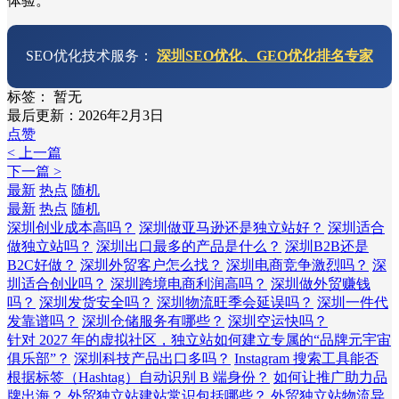
体验。
SEO优化技术服务：
深圳SEO优化、GEO优化排名专家
标签：
暂无
最后更新：2026年2月3日
点赞
< 上一篇
下一篇 >
最新
热点
随机
最新
热点
随机
深圳创业成本高吗？
深圳做亚马逊还是独立站好？
深圳适合
做独立站吗？
深圳出口最多的产品是什么？
深圳B2B还是
B2C好做？
深圳外贸客户怎么找？
深圳电商竞争激烈吗？
深
圳适合创业吗？
深圳跨境电商利润高吗？
深圳做外贸赚钱
吗？
深圳发货安全吗？
深圳物流旺季会延误吗？
深圳一件代
发靠谱吗？
深圳仓储服务有哪些？
深圳空运快吗？
针对 2027 年的虚拟社区，独立站如何建立专属的“品牌元宇宙
俱乐部”？
深圳科技产品出口多吗？
Instagram 搜索工具能否
根据标签（Hashtag）自动识别 B 端身份？
如何让推广助力品
牌出海？
外贸独立站建站常识包括哪些？
外贸独立站物流异