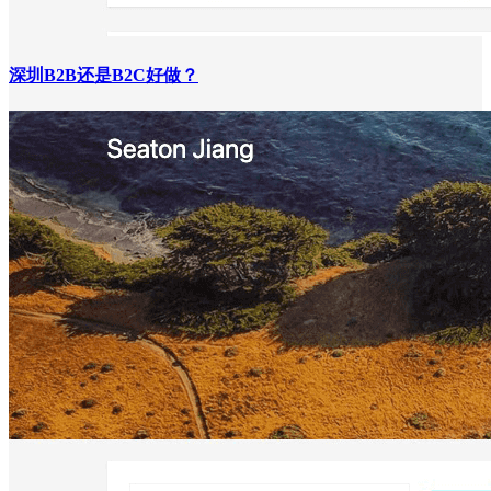
深圳B2B还是B2C好做？