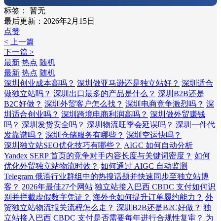
标签：
暂无
最后更新：2026年2月15日
点赞
< 上一篇
下一篇 >
最新
热点
随机
最新
热点
随机
深圳创业成本高吗？
深圳做亚马逊还是独立站好？
深圳适合
做独立站吗？
深圳出口最多的产品是什么？
深圳B2B还是
B2C好做？
深圳外贸客户怎么找？
深圳电商竞争激烈吗？
深
圳适合创业吗？
深圳跨境电商利润高吗？
深圳做外贸赚钱
吗？
深圳发货安全吗？
深圳物流旺季会延误吗？
深圳一件代
发靠谱吗？
深圳仓储服务有哪些？
深圳空运快吗？
深圳独立站SEO优化技巧有哪些？
AIGC 如何自动分析
Yandex SERP 首页的竞争对手内容长度与关键词密度？
如何
优化外贸独立站物流时效？
如何通过 AIGC 自动监测
Telegram 俄语行业群组中的热搜话题并快速同步至独立站博
客？
2026年最佳27个网站
独立站接入巴西 CBDC 支付如何识
别并拦截虚假数字凭证？
海外仓如何提升订单履约能力？
外
贸独立站物流报关流程怎么走？
深圳B2B还是B2C好做？
独
立站接入巴西 CBDC 支付是否需要每年进行合规性复审？
为