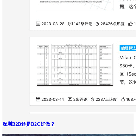
深圳B2B还是B2C好做？