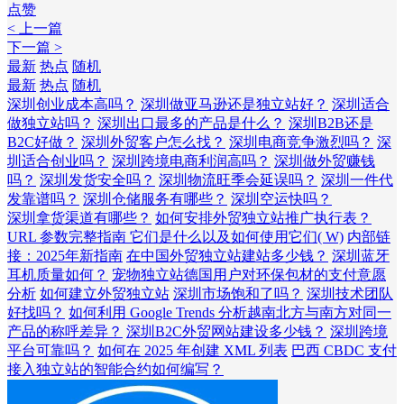
点赞
< 上一篇
下一篇 >
最新
热点
随机
最新
热点
随机
深圳创业成本高吗？
深圳做亚马逊还是独立站好？
深圳适合
做独立站吗？
深圳出口最多的产品是什么？
深圳B2B还是
B2C好做？
深圳外贸客户怎么找？
深圳电商竞争激烈吗？
深
圳适合创业吗？
深圳跨境电商利润高吗？
深圳做外贸赚钱
吗？
深圳发货安全吗？
深圳物流旺季会延误吗？
深圳一件代
发靠谱吗？
深圳仓储服务有哪些？
深圳空运快吗？
深圳拿货渠道有哪些？
如何安排外贸独立站推广执行表？
URL 参数完整指南 它们是什么以及如何使用它们( W)
内部链
接：2025年新指南
在中国外贸独立站建站多少钱？
深圳蓝牙
耳机质量如何？
宠物独立站德国用户对环保包材的支付意愿
分析
如何建立外贸独立站
深圳市场饱和了吗？
深圳技术团队
好找吗？
如何利用 Google Trends 分析越南北方与南方对同一
产品的称呼差异？
深圳B2C外贸网站建设多少钱？
深圳跨境
平台可靠吗？
如何在 2025 年创建 XML 列表
巴西 CBDC 支付
接入独立站的智能合约如何编写？