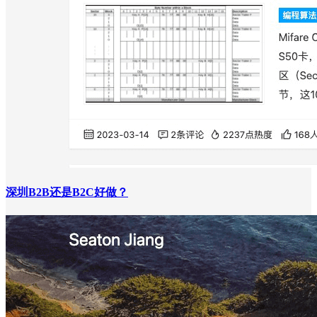
深圳B2B还是B2C好做？