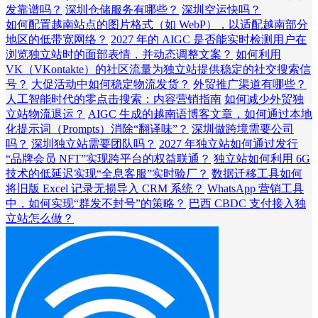
发靠谱吗？
深圳仓储服务有哪些？
深圳空运快吗？
如何配置越南站点的图片格式（如 WebP），以适配越南部分
地区的低带宽网络？
2027 年的 AIGC 是否能实时检测用户在
浏览独立站时的面部表情，并动态调整文案？
如何利用
VK（VKontakte）的社区流量为独立站提供稳定的社交搜索信
号？
大促活动中如何稳定物流发货？
外贸推广渠道有哪些？
人工智能时代的零点击搜索：内容营销指南
如何减少外贸独
立站物流退运？
AIGC 生成的越南语博客文章，如何通过本地
化提示词（Prompts）消除“翻译味”？
深圳做跨境需要公司
吗？
深圳独立站需要团队吗？
2027 年独立站如何通过发行
“品牌会员 NFT”实现跨平台的权益联通？
独立站如何利用 6G
技术的低延迟实现“全息客服”实时验厂？
数据迁移工具如何
将旧版 Excel 记录无损导入 CRM 系统？
WhatsApp 营销工具
中，如何实现“群发不封号”的策略？
巴西 CBDC 支付接入独
立站怎么做？