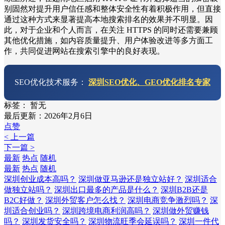
别固然对提升用户信任感和整体安全性有着积极作用，但直接
通过这种方式来显著提高本地搜索排名的效果并不明显。因
此，对于企业和个人而言，在关注 HTTPS 的同时还需要兼顾
其他优化措施，如内容质量提升、用户体验改进等多方面工
作，共同促进网站在搜索引擎中的良好表现。
SEO优化技术服务：
深圳SEO优化、GEO优化排名专家
标签：
暂无
最后更新：2026年2月6日
点赞
< 上一篇
下一篇 >
最新
热点
随机
最新
热点
随机
深圳创业成本高吗？
深圳做亚马逊还是独立站好？
深圳适合
做独立站吗？
深圳出口最多的产品是什么？
深圳B2B还是
B2C好做？
深圳外贸客户怎么找？
深圳电商竞争激烈吗？
深
圳适合创业吗？
深圳跨境电商利润高吗？
深圳做外贸赚钱
吗？
深圳发货安全吗？
深圳物流旺季会延误吗？
深圳一件代