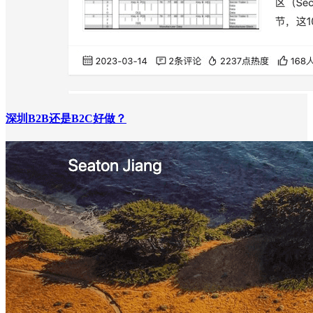
深圳B2B还是B2C好做？