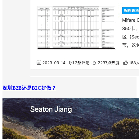
深圳B2B还是B2C好做？