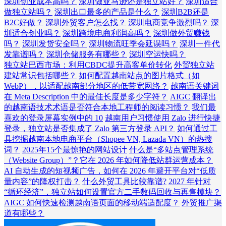
深圳创业成本高吗？
深圳做亚马逊还是独立站好？
深圳适合
做独立站吗？
深圳出口最多的产品是什么？
深圳B2B还是
B2C好做？
深圳外贸客户怎么找？
深圳电商竞争激烈吗？
深
圳适合创业吗？
深圳跨境电商利润高吗？
深圳做外贸赚钱
吗？
深圳发货安全吗？
深圳物流旺季会延误吗？
深圳一件代
发靠谱吗？
深圳仓储服务有哪些？
深圳空运快吗？
独立站巴西市场：利用CBDC提升高客单价转化
外贸独立站
建站常识包括哪些？
如何配置越南站点的图片格式（如
WebP），以适配越南部分地区的低带宽网络？
越南语关键词
在 Meta Description 中的最佳长度是多少字符？
AIGC 翻译出
的越南语技术术语是否符合本地工程师的阅读习惯？
我们最
喜欢的登录屏幕实例中的 10
越南用户习惯使用 Zalo 进行快捷
登录，独立站是否集成了 Zalo 第三方登录 API？
如何通过工
具挖掘越南本地电商平台（Shopee VN, Lazada VN）的热搜
词？
2025年15个最惊艳的网站设计
什么是“多站点管理系统
（Website Group）”？它在 2026 年如何降低站群运营成本？
AI 自动生成的短视频广告，如何在 2026 年避开平台对“低质
量内容”的降权打击？
什么外贸工具比较靠谱?
2027 年针对
“循环经济”，独立站如何设置官方二手数码回收与再售模块？
AIGC 如何快速检测越南语页面的移动端适配度？
外贸推广渠
道有哪些？