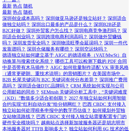
最新
热点
随机
最新
热点
随机
深圳创业成本高吗？
深圳做亚马逊还是独立站好？
深圳适合
做独立站吗？
深圳出口最多的产品是什么？
深圳B2B还是
B2C好做？
深圳外贸客户怎么找？
深圳电商竞争激烈吗？
深
圳适合创业吗？
深圳跨境电商利润高吗？
深圳做外贸赚钱
吗？
深圳发货安全吗？
深圳物流旺季会延误吗？
深圳一件代
发靠谱吗？
深圳仓储服务有哪些？
深圳空运快吗？
德语独立站如何建立基于 AIGC 的德语税务（VAT/MwSt）自
动换算与搜索优化系统？
哪些工具可以检测下载的 PDF 合同
中是否带有木马插件？
AIGC 如何批量制作适配 VK 审美风格
（通常更硬朗、重技术说明）的营销图片？
在美国市场中，
B2B 长尾关键词与 B2C 关键词有何分布差异？
深圳推广费用
高吗？
深圳适合做DTC品牌吗？
CRM 系统如何实现与公司
公用邮箱的同步？
SEMrush 关键词分析工具中，“关键词难度
（KD）”数值多少适合初创期？
2027 年独立站如何利用智能
合约实现“红利自动分发”给分销网红？
巴西 CBDC 支付接入
独立站如何处理税务申报中的数字币估值？
如何规划外贸独
立站物流路线？
巴西 CBDC 支付接入独立站需要配置专门的
硬件安全模块吗？
越南站点选择新加坡服务器还是胡志明市
本地服务器对 TTFB 影响多大？
独立站如何利用 6G 技术的低