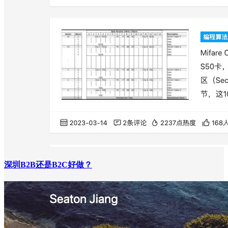
深圳B2B还是B2C好做？