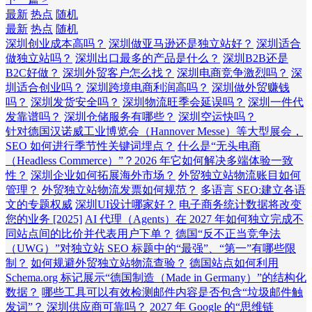
最新
热点
随机
最新
热点
随机
深圳创业成本高吗？
深圳做亚马逊还是独立站好？
深圳适合
做独立站吗？
深圳出口最多的产品是什么？
深圳B2B还是
B2C好做？
深圳外贸客户怎么找？
深圳电商竞争激烈吗？
深
圳适合创业吗？
深圳跨境电商利润高吗？
深圳做外贸赚钱
吗？
深圳发货安全吗？
深圳物流旺季会延误吗？
深圳一件代
发靠谱吗？
深圳仓储服务有哪些？
深圳空运快吗？
针对德国汉诺威工业博览会（Hannover Messe）等大型展会，
SEO 如何进行季节性关键词埋点？
什么是“无头电商
（Headless Commerce）”？2026 年它如何解决多端体验一致
性？
深圳企业如何拓展海外市场？
外贸独立站物流账目如何
管理？
外贸独立站物流发票如何规范？
多语言 SEO:建立各语
文的专题权威
深圳UI设计哪家好？
电子商务统计数据将改变
您的业务 [2025]
AI 代理（Agents）在 2027 年如何独立完成不
同站点间的比价并代表用户下单？
德国“反不正当竞争法
（UWG）”对独立站 SEO 标题中的“最强”、“第一”有哪些限
制？
如何规避外贸独立站物流查验？
德国站点如何利用
Schema.org 标记展示“德国制造（Made in Germany）”的结构化
数据？
哪些工具可以有效检测邮件内容是否包含“垃圾邮件触
发词”？
深圳供应商可靠吗？
2027 年 Google 的“思维链