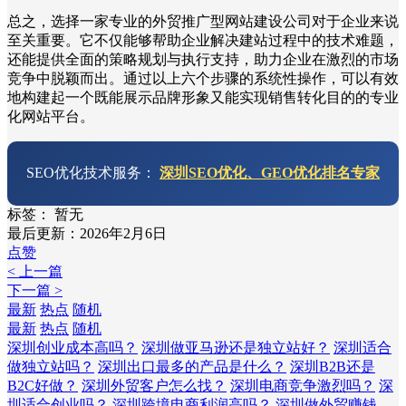
总之，选择一家专业的外贸推广型网站建设公司对于企业来说
至关重要。它不仅能够帮助企业解决建站过程中的技术难题，
还能提供全面的策略规划与执行支持，助力企业在激烈的市场
竞争中脱颖而出。通过以上六个步骤的系统性操作，可以有效
地构建起一个既能展示品牌形象又能实现销售转化目的的专业
化网站平台。
SEO优化技术服务：
深圳SEO优化、GEO优化排名专家
标签：
暂无
最后更新：2026年2月6日
点赞
< 上一篇
下一篇 >
最新
热点
随机
最新
热点
随机
深圳创业成本高吗？
深圳做亚马逊还是独立站好？
深圳适合
做独立站吗？
深圳出口最多的产品是什么？
深圳B2B还是
B2C好做？
深圳外贸客户怎么找？
深圳电商竞争激烈吗？
深
圳适合创业吗？
深圳跨境电商利润高吗？
深圳做外贸赚钱