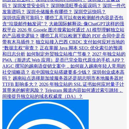
吗？
深圳发货安全吗？
深圳物流旺季会延误吗？
深圳一件代
发靠谱吗？
深圳仓储服务有哪些？
深圳空运快吗？
深圳供应商可靠吗？
哪些工具可以有效检测邮件内容是否包
含“垃圾邮件触发词”？
大赦国际解释说: 像ChatGPT这样的强
权平台
2026 年 Google 图片搜索如何通过 AI 模型理解独立站
的产品视觉逻辑？
哪些工具可以检测下载的 PDF 合同中是否
带有木马插件？
独立站接入巴西 CBDC 支付如何应对当地的
“数据主权”审查？
正在掌握 Java 脚本 SEO: 优化索引的预调
和日志分析
如何制定外贸独立站推广节奏？
2027 年独立站的
PWA（渐进式 Web 应用）是否已完全取代原生的手机 APP？
AIGC 撰写的越南语促销文案中，如何嵌入越南年轻人常用的
社交缩略语？
在中国独立站搭建要多少钱？
深圳创业成本高
吗？
越南站点选择新加坡服务器还是胡志明市本地服务器对
TTFB 影响多大？
2026 年独立站的 SSL 证书如何应对量子计
算带来的解密风险？
Telegram 频道内容如何通过索引跳转，
间接提升独立站的域名权威度（DA）？