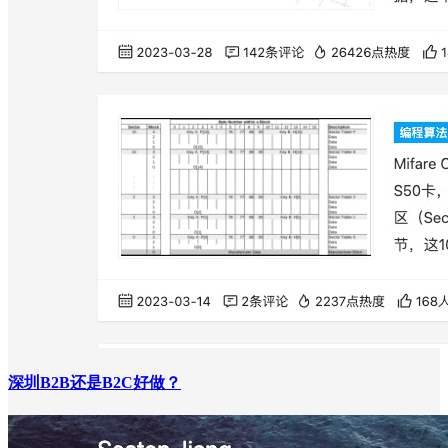
深圳B2B还是B2C好做？