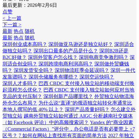
最后更新：2026年2月6日
点赞
< 上一篇
下一篇 >
最新
热点
随机
最新
热点
随机
深圳创业成本高吗？
深圳做亚马逊还是独立站好？
深圳适合
做独立站吗？
深圳出口最多的产品是什么？
深圳B2B还是
B2C好做？
深圳外贸客户怎么找？
深圳电商竞争激烈吗？
深
圳适合创业吗？
深圳跨境电商利润高吗？
深圳做外贸赚钱
吗？
深圳发货安全吗？
深圳物流旺季会延误吗？
深圳一件代
发靠谱吗？
深圳仓储服务有哪些？
深圳空运快吗？
深圳人才多吗？
巴西 CBDC 支付接入独立站的移动端支付唤
起流程怎么优化？
巴西 CBDC 支付接入独立站如何应对当地
竞品的支付压制？
深圳创新产品哪里找？
外贸独立站物流海
外仓怎么布局？
为什么说“直译”的俄语独立站转化率通常比
本地人撰写的低 40% 以上？
深圳产品质量好吗？
怎么建立外
贸独立站
越南外贸独立站如何通过 AIGC 分析越南社交媒体
（如 Facebook 评论）中的高频搜索词？
Yandex 的“商业因素
（Commercial Factors）”评分中，办公电话是否有必要带上 +7
区号？
7 如何在网站上查找所有页面的简单方法
2027 年独立