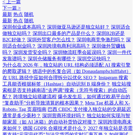
< 上一篇
下一篇 >
最新
热点
随机
最新
热点
随机
深圳创业成本高吗？
深圳做亚马逊还是独立站好？
深圳适合
做独立站吗？
深圳出口最多的产品是什么？
深圳B2B还是
B2C好做？
深圳外贸客户怎么找？
深圳电商竞争激烈吗？
深
圳适合创业吗？
深圳跨境电商利润高吗？
深圳做外贸赚钱
吗？
深圳发货安全吗？
深圳物流旺季会延误吗？
深圳一件代
发靠谱吗？
深圳仓储服务有哪些？
深圳空运快吗？
为什么在 2026 年，独立站的 URL 结构必须适配 AI 搜索引擎
的爬取逻辑？
德语中的长复合词（如 Donaudampfschifffahrt）
在 URL 路径中应如何合理拆分以优化 SEO？
Instagram 搜索
工具能否根据标签（Hashtag）自动识别 B 端身份？
独立站搜
索框是否支持越南语“去声调”搜索（无符号搜索）的自动匹
配？
跨境独立站搭建流程
爆仓发生后，如何通过欧易平台的
“复盘助手”分析导致清算的根本因果？
Meta Tag 机器人和 X-
Robots- Tag 页眉指南
巴西 CBDC 支付接入独立站的交易延迟
通常是多少毫秒？
深圳营商环境好吗？
独立站如何实现与智
能家居（如 AI 冰箱）的自动补货协议对接？
深圳跨境电商未
来如何？
德国 GDPR 合规技术是什么？
2027 年独立站是否需
要支持“元宇宙代币”与法定货币的实时汇率互换？
如何测试