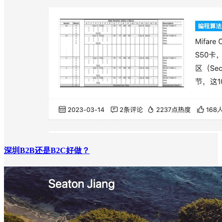
深圳B2B还是B2C好做？