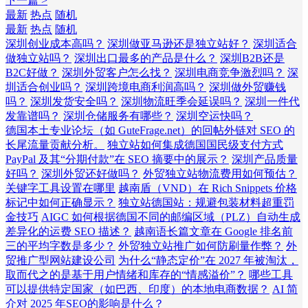
下一篇 >
最新
热点
随机
最新
热点
随机
深圳创业成本高吗？
深圳做亚马逊还是独立站好？
深圳适合
做独立站吗？
深圳出口最多的产品是什么？
深圳B2B还是
B2C好做？
深圳外贸客户怎么找？
深圳电商竞争激烈吗？
深
圳适合创业吗？
深圳跨境电商利润高吗？
深圳做外贸赚钱
吗？
深圳发货安全吗？
深圳物流旺季会延误吗？
深圳一件代
发靠谱吗？
深圳仓储服务有哪些？
深圳空运快吗？
德国本土专业论坛（如 GuteFrage.net）的回帖外链对 SEO 的
长尾流量贡献分析。
独立站如何集成德国国民级支付方式
PayPal 及其“分期付款”在 SEO 摘要中的展示？
深圳产品质量
好吗？
深圳外贸还好做吗？
外贸独立站物流费用如何预估？
关键字工具设置在哪里
越南盾（VND）在 Rich Snippets 价格
标记中如何正确显示？
独立站德国站：规避包装材料超重罚
金技巧
AIGC 如何根据德国不同的邮编区域（PLZ）自动生成
差异化的运费 SEO 描述？
越南语长篇文章在 Google 排名前
三的平均字数是多少？
外贸独立站推广如何防刷量作弊？
外
贸推广型网站建设公司
为什么“静态定价”在 2027 年被淘汰，
取而代之的是基于用户情绪和库存的“情感溢价”？
哪些工具
可以提供特定国家（如巴西、印度）的本地电商数据？
AI 简
介对 2025 年SEO的影响是什么？