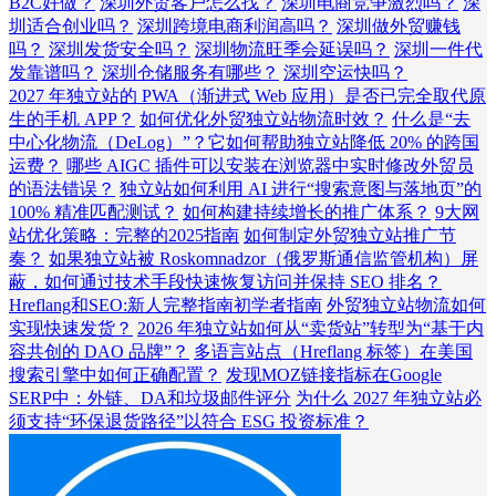
B2C好做？
深圳外贸客户怎么找？
深圳电商竞争激烈吗？
深
圳适合创业吗？
深圳跨境电商利润高吗？
深圳做外贸赚钱
吗？
深圳发货安全吗？
深圳物流旺季会延误吗？
深圳一件代
发靠谱吗？
深圳仓储服务有哪些？
深圳空运快吗？
2027 年独立站的 PWA（渐进式 Web 应用）是否已完全取代原
生的手机 APP？
如何优化外贸独立站物流时效？
什么是“去
中心化物流（DeLog）”？它如何帮助独立站降低 20% 的跨国
运费？
哪些 AIGC 插件可以安装在浏览器中实时修改外贸员
的语法错误？
独立站如何利用 AI 进行“搜索意图与落地页”的
100% 精准匹配测试？
如何构建持续增长的推广体系？
9大网
站优化策略：完整的2025指南
如何制定外贸独立站推广节
奏？
如果独立站被 Roskomnadzor（俄罗斯通信监管机构）屏
蔽，如何通过技术手段快速恢复访问并保持 SEO 排名？
Hreflang和SEO:新人完整指南初学者指南
外贸独立站物流如何
实现快速发货？
2026 年独立站如何从“卖货站”转型为“基于内
容共创的 DAO 品牌”？
多语言站点（Hreflang 标签）在美国
搜索引擎中如何正确配置？
发现MOZ链接指标在Google
SERP中：外链、DA和垃圾邮件评分
为什么 2027 年独立站必
须支持“环保退货路径”以符合 ESG 投资标准？