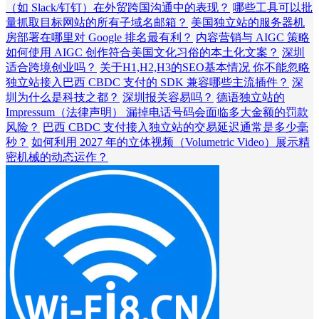
（如 Slack/钉钉）在外贸跨国沟通中的表现？
哪些工具可以批
量抓取目标网站的所有子域名邮箱？
美国独立站的服务器机
房部署在哪里对 Google 排名最有利？
内容营销与 AIGC 策略
如何使用 AIGC 创作符合美国文化习俗的本土化文案？
深圳
适合跨境创业吗？
关于H1,H2,H3的SEO基本情况 你不能忽略
独立站接入巴西 CBDC 支付的 SDK 兼容哪些主流插件？
深
圳为什么是科技之都？
深圳报关容易吗？
德语独立站的
Impressum（法律声明） 漏掉电话号码会面临多大金额的罚款
风险？
巴西 CBDC 支付接入独立站的交易延迟通常是多少毫
秒？
如何利用 2027 年的立体视频（Volumetric Video）展示精
密机械的动态运作？