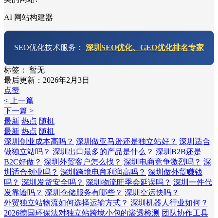
AI 网站构建器
SEO优化技术服务：
深圳SEO优化、GEO优化排名专家
标签：
暂无
最后更新：2026年2月3日
点赞
< 上一篇
下一篇 >
最新
热点
随机
最新
热点
随机
深圳创业成本高吗？
深圳做亚马逊还是独立站好？
深圳适合
做独立站吗？
深圳出口最多的产品是什么？
深圳B2B还是
B2C好做？
深圳外贸客户怎么找？
深圳电商竞争激烈吗？
深
圳适合创业吗？
深圳跨境电商利润高吗？
深圳做外贸赚钱
吗？
深圳发货安全吗？
深圳物流旺季会延误吗？
深圳一件代
发靠谱吗？
深圳仓储服务有哪些？
深圳空运快吗？
外贸独立站物流如何选择运输方式？
深圳机器人行业如何？
2026德国环保法对独立站跨境小包的渗透检测
团队协作工具