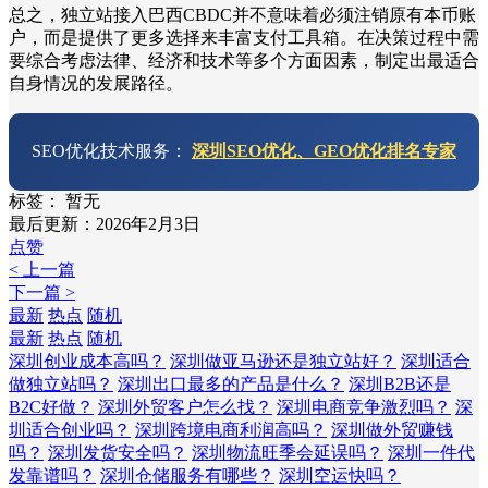
总之，独立站接入巴西CBDC并不意味着必须注销原有本币账
户，而是提供了更多选择来丰富支付工具箱。在决策过程中需
要综合考虑法律、经济和技术等多个方面因素，制定出最适合
自身情况的发展路径。
SEO优化技术服务：
深圳SEO优化、GEO优化排名专家
标签：
暂无
最后更新：2026年2月3日
点赞
< 上一篇
下一篇 >
最新
热点
随机
最新
热点
随机
深圳创业成本高吗？
深圳做亚马逊还是独立站好？
深圳适合
做独立站吗？
深圳出口最多的产品是什么？
深圳B2B还是
B2C好做？
深圳外贸客户怎么找？
深圳电商竞争激烈吗？
深
圳适合创业吗？
深圳跨境电商利润高吗？
深圳做外贸赚钱
吗？
深圳发货安全吗？
深圳物流旺季会延误吗？
深圳一件代
发靠谱吗？
深圳仓储服务有哪些？
深圳空运快吗？