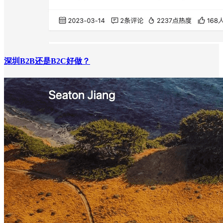
深圳B2B还是B2C好做？