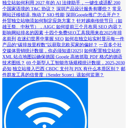
独立站如何利用 2027 年的 AI 法律助手，一键生成适配 200
个国家语境的 T&C 协议？
深圳产品设计服务有哪些？
常见
网站迁移错误, 拖动了 SIO 性能
深圳Google推广怎么开户？
外贸独立站物流如何制定应急方案？
针对越南传统节日（如
雄王祭、中秋节），AIGC 如何提前三个月布局 SEO 内容？
影响网站排名的因素
十四个免费SEO工具我用来在2025年排
名前列
在迷幻世界中掌握 SEO
如何在独立站实时显示每一件
产品的“碳排放里程数”以获取北欧买家的偏好？
一百多个社
交媒体营销统计数据，你必须知道[2025]
如何配置独立站的
XML 站点地图以确保德国 Google 高效抓取 PDF 格式的德语
技术图纸？
69 个新型人工智能市场规模统计数据，2025-2030
必知
独立站接入巴西 CBDC 支付与 PIX 有什么本质区别？
邮
件群发工具的信誉度（Sender Score）该如何监测？