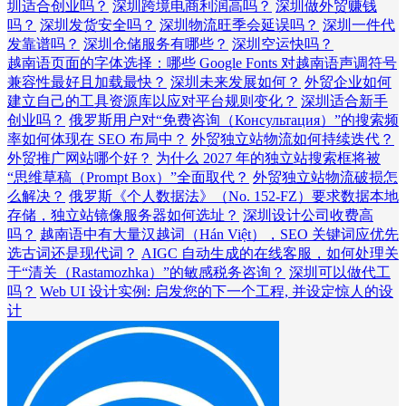
圳适合创业吗？
深圳跨境电商利润高吗？
深圳做外贸赚钱
吗？
深圳发货安全吗？
深圳物流旺季会延误吗？
深圳一件代
发靠谱吗？
深圳仓储服务有哪些？
深圳空运快吗？
越南语页面的字体选择：哪些 Google Fonts 对越南语声调符号
兼容性最好且加载最快？
深圳未来发展如何？
外贸企业如何
建立自己的工具资源库以应对平台规则变化？
深圳适合新手
创业吗？
俄罗斯用户对“免费咨询（Консультация）”的搜索频
率如何体现在 SEO 布局中？
外贸独立站物流如何持续迭代？
外贸推广网站哪个好？
为什么 2027 年的独立站搜索框将被
“思维草稿（Prompt Box）”全面取代？
外贸独立站物流破损怎
么解决？
俄罗斯《个人数据法》（No. 152-FZ）要求数据本地
存储，独立站镜像服务器如何选址？
深圳设计公司收费高
吗？
越南语中有大量汉越词（Hán Việt），SEO 关键词应优先
选古词还是现代词？
AIGC 自动生成的在线客服，如何处理关
于“清关（Rastamozhka）”的敏感税务咨询？
深圳可以做代工
吗？
Web UI 设计实例: 启发您的下一个工程, 并设定惊人的设
计