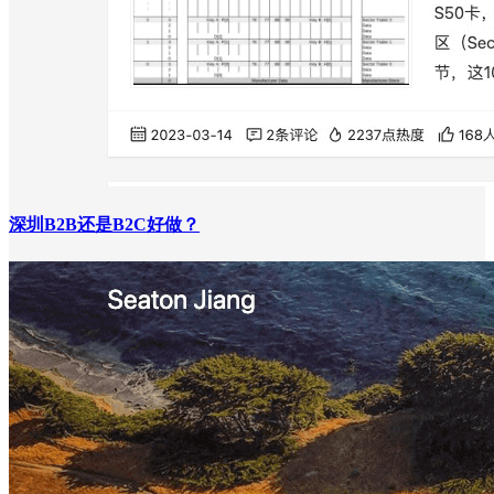
深圳B2B还是B2C好做？